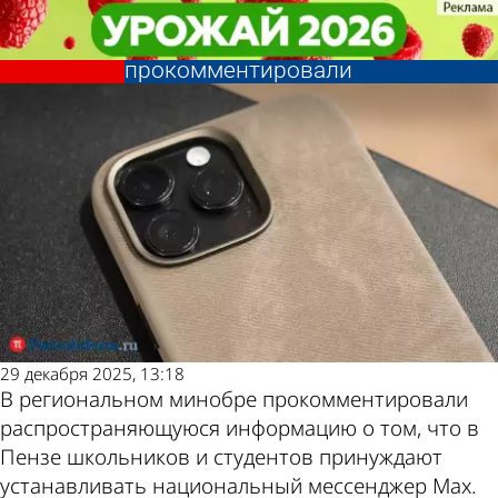
Учеба
Учеба
Недопуск детей к занятиям без
Недопуск детей к занятиям без
Другие новости
Погода и курсы
мессенджера Max
мессенджера Max
прокомментировали
прокомментировали
по теме
валют в Пензе
29 декабря 2025, 13:18
В региональном минобре прокомментировали
распространяющуюся информацию о том, что в
Пензе школьников и студентов принуждают
устанавливать национальный мессенджер Max.