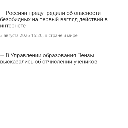
Россиян предупредили об опасности
безобидных на первый взгляд действий в
интернете
3 августа 2026 15:20
В стране и мире
В Управлении образования Пензы
высказались об отчислении учеников
3 августа 2026 11:40
Учеба
В школы Пензы пришли 100 молодых учителей
31 июля 2026 16:01
Учеба
В минобре напомнили о новой модели
преподавания обществознания