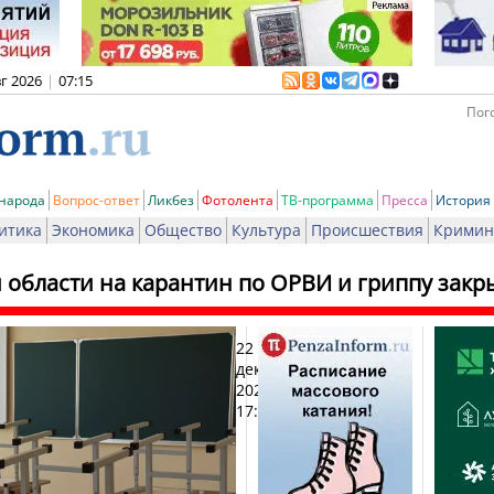
вг 2026
|
07:15
Пого
 народа
Вопрос-ответ
Ликбез
Фотолента
ТВ-программа
Пресса
История
итика
Экономика
Общество
Культура
Происшествия
Кримин
 области на карантин по ОРВИ и гриппу закр
22
Печ
декабря
2025,
17:51