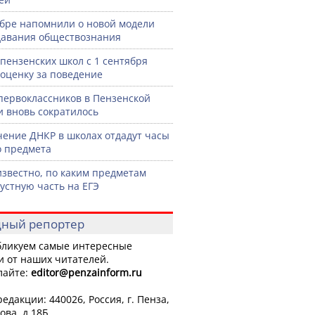
бре напомнили о новой модели
авания обществознания
 пензенских школ с 1 сентября
 оценку за поведение
первоклассников в Пензенской
и вновь сократилось
чение ДНКР в школах отдадут часы
о предмета
известно, по каким предметам
 устную часть на ЕГЭ
ный репортер
ликуем самые интересные
и от наших читателей.
лайте:
editor
@penzainform.ru
едакции: 440026, Россия, г. Пенза,
ова, д.18Б.