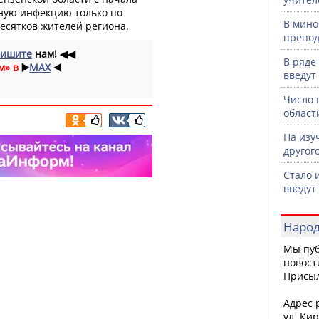
сную инфекцию только по
В мино
сятков жителей региона.
препод
ишите
нам!
◀◀
В ряде
м» в
▶️
MAX
◀️
введут
Число 
област
На изу
другог
Стало 
введут
Народ
Мы пуб
новост
Присы
Адрес р
ул. Кир