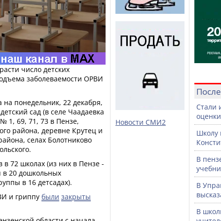
расти число детских
подъема заболеваемости ОРВИ
После
 на понедельник, 22 декабря,
Стали 
детский сад (в селе Чаадаевка
оценки
 1, 69, 71, 73 в Пензе,
Новости СМИ2
ого района, деревне Крутец и
Школу 
района, селах Болотниково
Консти
ольского.
В пенз
 в 72 школах (из них в Пензе -
учебни
пп в 20 дошкольных
руппы в 16 детсадах).
В Упра
высказ
ВИ и гриппу
были
закрыты
В школ
ензенской области с начала
учител