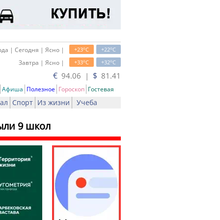
o
o
да | Сегодня | Ясно |
+23
C
+22
C
o
o
Завтра | Ясно |
+33
C
+32
C
€
$
94.06 |
81.41
Афиша
Полезное
Гороскоп
Гостевая
ал
Спорт
Из жизни
Учеба
ыли 9 школ
ать