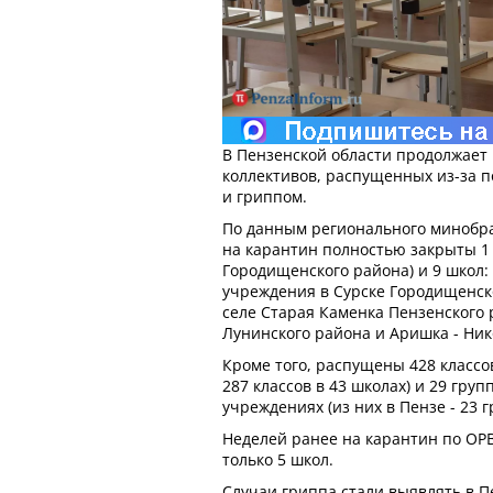
В Пензенской области продолжает 
коллективов, распущенных из-за 
и гриппом.
По данным регионального минобра
на карантин полностью закрыты 1 
Городищенского района) и 9 школ: №
учреждения в Сурске Городищенск
селе Старая Каменка Пензенского 
Лунинского района и Аришка - Ник
Кроме того, распущены 428 классов
287 классов в 43 школах) и 29 гру
учреждениях (из них в Пензе - 23 г
Неделей ранее на карантин по ОР
только 5 школ.
Случаи гриппа стали выявлять в П