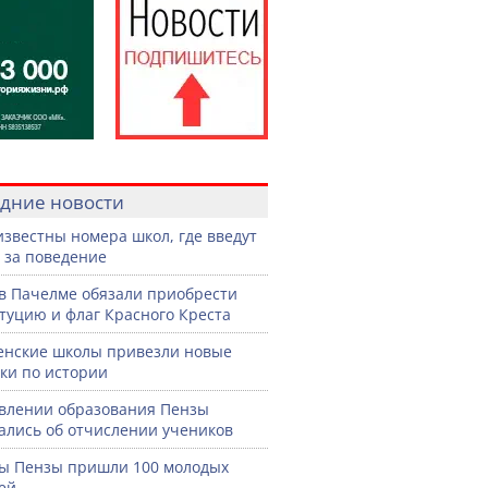
дние новости
известны номера школ, где введут
 за поведение
в Пачелме обязали приобрести
туцию и флаг Красного Креста
енские школы привезли новые
ки по истории
влении образования Пензы
ались об отчислении учеников
ы Пензы пришли 100 молодых
ей