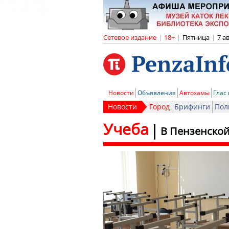
Сетевое издание
|
18+
|
Пятница
|
7 а
Новости
Объявления
Автохамы
Глас
Новости
Город
Брифинги
Пол
Учеба
В Пензенской