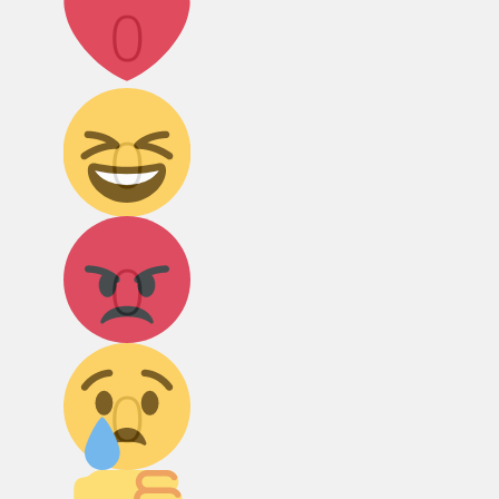
0
Дикий смех!
0
Агрессия!
0
Грусть :(
0
Палец вниз!