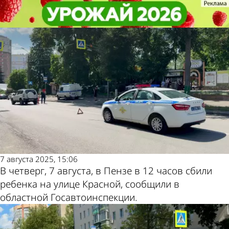
Происшествия
Происшествия
В Пензе около зоопарка
В Пензе около зоопарка
сбили 3-летнюю девочку
сбили 3-летнюю девочку
Другие
Погода и
новости по
курсы
теме
валют в
7 августа 2025, 15:06
Пензе
В четверг, 7 августа, в Пензе в 12 часов сбили
ребенка на улице Красной, сообщили в
областной Госавтоинспекции.