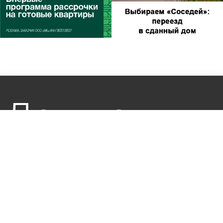
Другие
новости по
теме