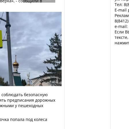
верка», - сообщили в
Тел: 8(
E-mail
Реклам
8(8412)
e-mail:
Если В
тексте
нажмит
 соблюдать безопасную
нять предписания дорожных
ожными у пешеходных
вочка попала под колеса