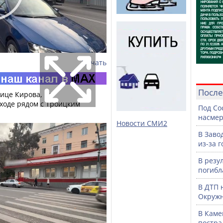
Печать
После
лице Кирова, на
ходе рядом с Троицким
Под Со
насмер
Новости СМИ2
В Заво
из-за 
В резу
погибл
В ДТП 
Окружн
В Каме
постра