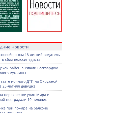
дние новости
сновоборском 18-летний водитель
ть сбил велосипедиста
дской район вызвали Росгвардию
голого мужчины
льтате ночного ДТП на Окружной
а 25-летняя девушка
на перекрестке улиц Мира и
ой пострадали 10 человек
нке при пожаре на балконе
дал мужчина