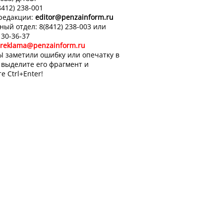
8412) 238-001
 редакции:
editor
@penzainform.ru
ный отдел: 8(8412) 238-003 или
 30-36-37
reklama@penzainform.ru
Ы заметили ошибку или опечатку в
, выделите его фрагмент и
е Ctrl+Enter!