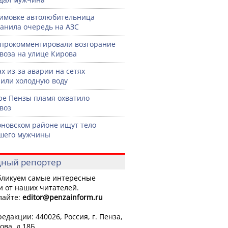
имовке автолюбительница
анила очередь на АЗС
прокомментировали возгорание
воза на улице Кирова
ах из-за аварии на сетях
или холодную воду
ре Пензы пламя охватило
воз
оновском районе ищут тело
шего мужчины
ный репортер
ликуем самые интересные
и от наших читателей.
лайте:
editor
@penzainform.ru
едакции: 440026, Россия, г. Пенза,
ова, д.18Б.