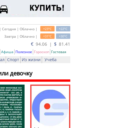
o
o
| Сегодня | Облачно |
+23
C
+22
C
o
o
Завтра | Облачно |
+31
C
+30
C
€
$
94.06 |
81.41
Афиша
Полезное
Гороскоп
Гостевая
ал
Спорт
Из жизни
Учеба
или девочку