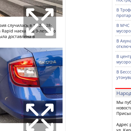
В Троф
протар
я случилась в 15:20. 28-
В МЧС 
 Rapid наехал на 9-летнюю
мусоро
ыла доставлена в
В Ахун
отключ
В цент
мусоро
В Бесс
утонув
Народ
Мы пуб
новост
Присы
Адрес р
ул. Кир