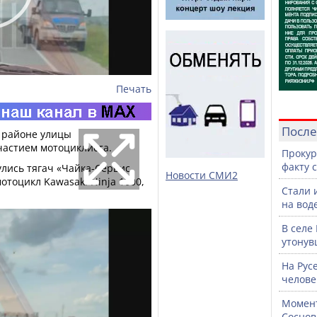
Печать
После
в районе улицы
частием мотоциклиста.
Прокур
факту 
улись тягач «Чайка-Сервис
Новости СМИ2
отоцикл Kawasaki Ninja 1000,
Стали 
на воде
В селе
утонув
На Рус
челове
Момент
Соснов