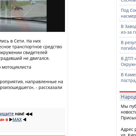
Под Со
насмер
В Заво
из-за 
ись в Сети. На них
В резу
есное транспортное средство
погибл
 окружении свидетелей
традавший не двигался.
В ДТП 
Окружн
о мотоциклиста
В Каме
постра
ероприятия, направленные на
произошедшего», - рассказали
Народ
Мы пуб
новост
ишите
нам!
◀◀
Присы
м» в
▶️
MAX
◀️
Адрес р
ул. Кир