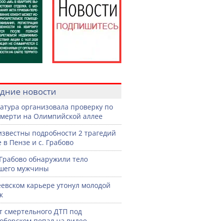
дние новости
атура организовала проверку по
смерти на Олимпийской аллее
известны подробности 2 трагедий
 в Пензе и с. Грабово
 Грабово обнаружили тело
шего мужчины
еевском карьере утонул молодой
к
 смертельного ДТП под
оборском попал на видео