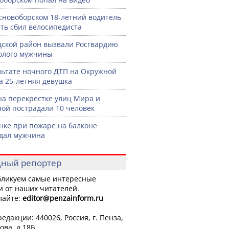
сновоборском 18-летний водитель
ть сбил велосипедиста
дской район вызвали Росгвардию
голого мужчины
льтате ночного ДТП на Окружной
а 25-летняя девушка
на перекрестке улиц Мира и
ой пострадали 10 человек
нке при пожаре на балконе
дал мужчина
ный репортер
ликуем самые интересные
и от наших читателей.
лайте:
editor
@penzainform.ru
едакции: 440026, Россия, г. Пенза,
ова, д.18Б.