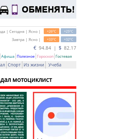
o
o
да | Сегодня | Ясно |
+26
C
+25
C
o
o
Завтра | Ясно |
+33
C
+32
C
€
$
94.84 |
82.17
Афиша
Полезное
Гороскоп
Гостевая
ал
Спорт
Из жизни
Учеба
адал мотоциклист