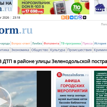
вг 2026
|
23:18
Пого
 народа
Вопрос-ответ
Ликбез
Фотолента
ТВ-программа
Пресса
История
итика
Экономика
Общество
Культура
Происшествия
Кримин
В ДТП в районе улицы Зеленодольской постр