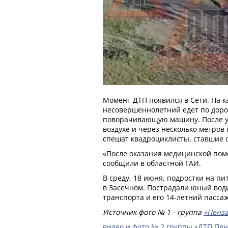
Момент ДТП появился в Сети. На к
несовершеннолетний едет по дорог
поворачивающую машину. После уд
воздухе и через несколько метров 
спешат квадроциклисты, ставшие 
«После оказания медицинской пом
сообщили в областной ГАИ.
В среду, 18 июня, подростки на пи
в Засечном. Пострадали юный вод
транспорта и его 14-летний пасса
Источник фото № 1 - группа
«Пенза
видео и фото № 2 группы «ДТП Пен