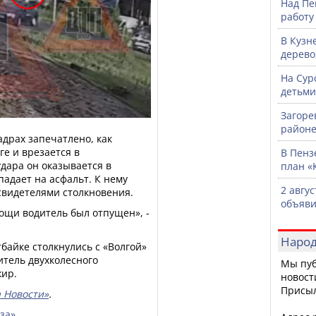
Над Пе
работу
В Кузн
дерево
На Сур
детьми
Загоре
районе
адрах запечатлено, как
е и врезается в
В Пенз
ара он оказывается в
план «
падает на асфальт. К нему
2 авгу
свидетелями столкновения.
объяви
ощи водитель был отпущен», -
Народ
тбайке столкнулись с «Волгой»
итель двухколесного
Мы пуб
жир.
новост
Присы
 Новости»
.
за»