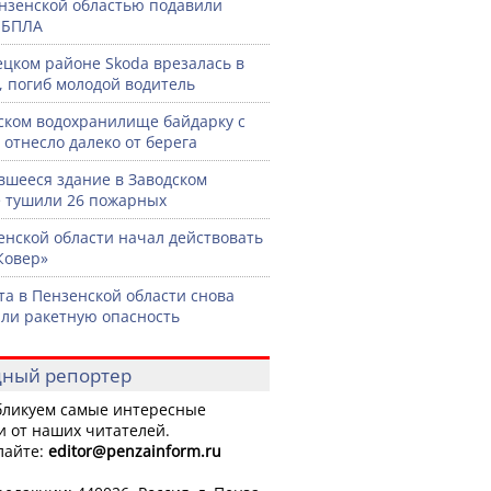
нзенской областью подавили
 БПЛА
ецком районе Skoda врезалась в
, погиб молодой водитель
ском водохранилище байдарку с
 отнесло далеко от берега
вшееся здание в Заводском
 тушили 26 пожарных
енской области начал действовать
Ковер»
ста в Пензенской области снова
ли ракетную опасность
ный репортер
ликуем самые интересные
и от наших читателей.
лайте:
editor
@penzainform.ru