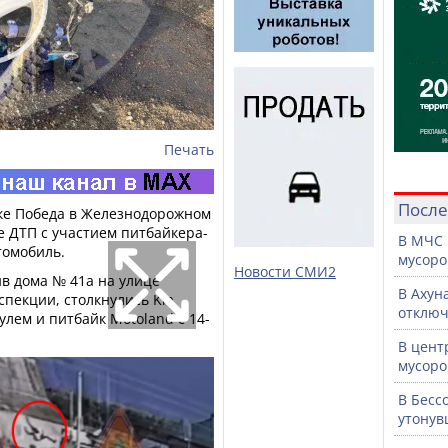
Печать
После
лке Победа в Железнодорожном
е ДТП с участием питбайкера-
В МЧС 
томобиль.
мусоро
Новости СМИ2
в дома № 41а на улице
В Ахун
пекции, столкнулись Kia
отключ
улем и питбайк Motoland с 14-
В цент
мусоро
В Бесс
утонув