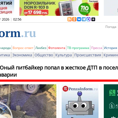
г 2026
|
02:56
Погода 
 народа
Вопрос-ответ
Ликбез
Фотолента
ТВ-программа
Пресса
История
итика
Экономика
Общество
Культура
Происшествия
Кримин
Юный питбайкер попал в жесткое ДТП в посел
аварии