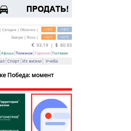
o
o
| Сегодня | Облачно |
+19
C
+18
C
o
o
Завтра | Ясно |
+32
C
+31
C
€
$
93.19 |
80.93
Афиша
Полезное
Гороскоп
Гостевая
ал
Спорт
Из жизни
Учеба
ке Победа: момент