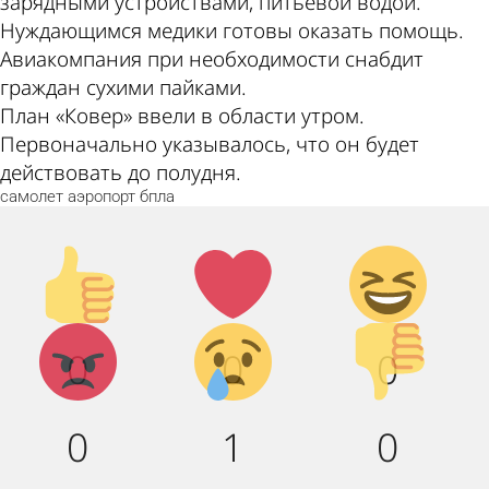
зарядными устройствами, питьевой водой.
Нуждающимся медики готовы оказать помощь.
Авиакомпания при необходимости снабдит
граждан сухими пайками.
План «Ковер» ввели в области утром.
Первоначально указывалось, что он будет
действовать до полудня.
самолет
аэропорт
бпла
Палец
Лайк!
Дикий
вверх!
смех!
Агрессия!
Грусть :
Палец
0
0
0
(
вниз!
0
1
0