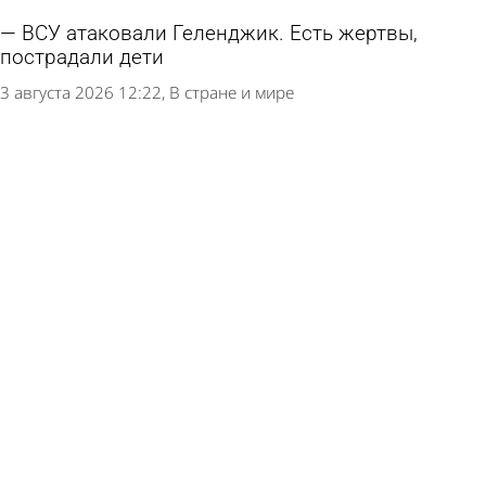
ВСУ атаковали Геленджик. Есть жертвы,
пострадали дети
3 августа 2026 12:22
В стране и мире
Губернатор раскрыл подробности атаки ВСУ на
складской комплекс в российском регионе
3 августа 2026 11:01
В стране и мире
ВСУ атаковали российский регион в 2500
километрах от границы
2 августа 2026 16:26
В стране и мире
В российском городе поврежден
многоквартирный дом из-за атаки беспилотника