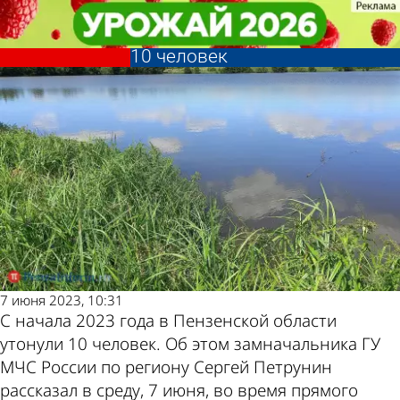
Происшествия
Происшествия
С начала 2023 года в
С начала 2023 года в
Другие новости по
Погода и курсы
Пензенской области утонули
Пензенской области утонули
10 человек
10 человек
теме
валют в Пензе
7 июня 2023, 10:31
С начала 2023 года в Пензенской области
утонули 10 человек. Об этом замначальника ГУ
МЧС России по региону Сергей Петрунин
рассказал в среду, 7 июня, во время прямого