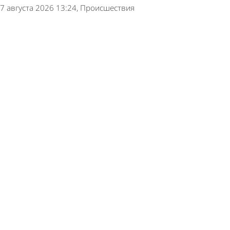
7 августа 2026 13:24
Происшествия
Россиянин не выжил после укуса гадюки
7 августа 2026 10:58
В стране и мире
Пензенцы сообщили о смерти мужчины на
Олимпийской аллее
7 августа 2026 10:54
Глас народа
В селе Грабово обнаружили тело утонувшего
мужчины
7 августа 2026 10:25
Происшествия
На Русеевском карьере утонул молодой
человек