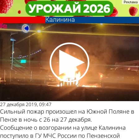
Происшествия
Происшествия
BMW, Lexus и Ford пострадали
BMW, Lexus и Ford пострадали
при пожаре на улице
при пожаре на улице
Другие новости
Погода и курсы
Калинина
Калинина
по теме
валют в Пензе
27 декабря 2019, 09:47
Сильный пожар произошел на Южной Поляне в
Пензе в ночь с 26 на 27 декабря.
Сообщение о возгорании на улице Калинина
поступило в ГУ МЧС России по Пензенской