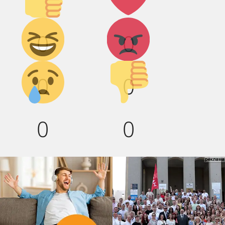
Дикий
Агрессия!
0
0
смех!
Грусть :(
Палец
0
0
вниз!
0
0