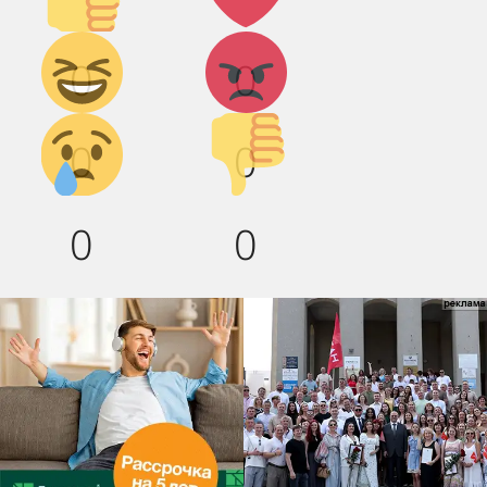
Дикий
Агрессия!
0
0
смех!
Грусть :(
Палец
0
0
вниз!
0
0