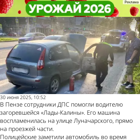
Из жизни
Из жизни
В Пензе полицейские помогли
В Пензе полицейские помогли
Другие новости
Погода и курсы
мужчине потушить «Ладу-Калину»
мужчине потушить «Ладу-Калину»
по теме
валют в Пензе
30 июня 2025, 10:52
В Пензе сотрудники ДПС помогли водителю
загоревшейся «Лады-Калины». Его машина
воспламенилась на улице Луначарского, прямо
на проезжей части.
Полицейские заметили автомобиль во время