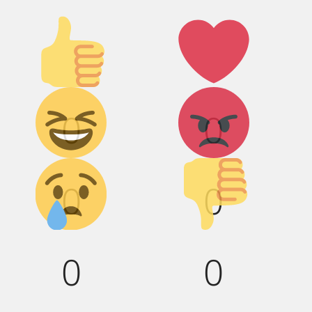
Палец
Лайк!
вверх!
Дикий
Агрессия!
0
0
смех!
Грусть :(
Палец
0
0
вниз!
0
0