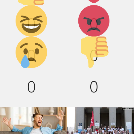
Дикий
Агрессия!
смех!
0
0
Грусть :(
Палец
вниз!
0
0
0
0