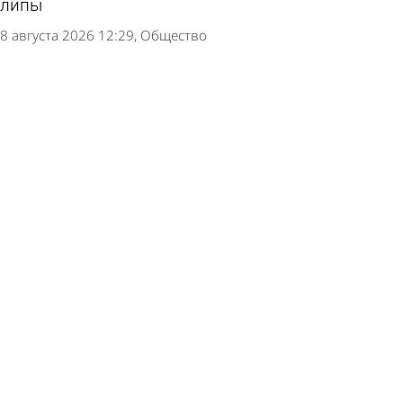
липы
8 августа 2026 12:29
Общество
В Белинской больнице завершен ремонт
отделения неврологии
7 августа 2026 11:39
Общество
Разбитую лестницу у остановки «Путепровод»
восстановят в 2 этапа
6 августа 2026 19:01
Общество
В сквере Белинского напротив драмтеатра
уложат асфальт
6 августа 2026 16:35
Общество