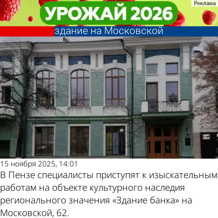
Культура
Культура
В Пензе собираются
В Пензе собираются
Другие новости по
Погода и курсы
отремонтировать историческое
отремонтировать историческое
здание на Московской
здание на Московской
теме
валют в Пензе
15 ноября 2025, 14:01
В Пензе специалисты приступят к изыскательным
работам на объекте культурного наследия
регионального значения «Здание банка» на
Московской, 62.