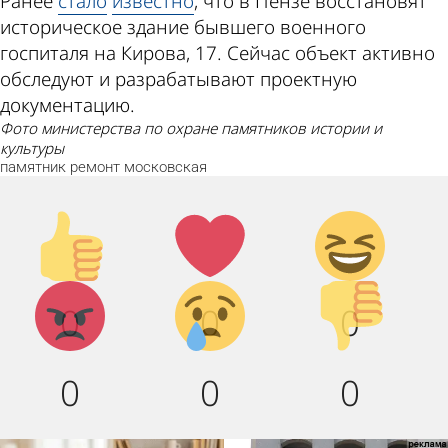
Ранее
стало
известно
, что в Пензе восстановят
историческое здание бывшего военного
госпиталя на Кирова, 17. Сейчас объект активно
обследуют и разрабатывают проектную
документацию.
фото министерства по охране памятников истории и
культуры
памятник
ремонт
московская
Палец
Лайк!
Дикий
вверх!
смех!
Агрессия!
Грусть :
Палец
0
0
0
(
вниз!
0
0
0