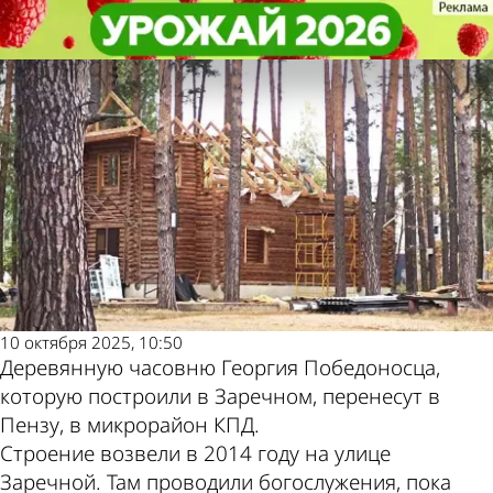
Общество
Общество
Часовню Георгия Победоносца
Часовню Георгия Победоносца
Другие новости
Погода и курсы
перенесут из Заречного в Пензу
перенесут из Заречного в Пензу
по теме
валют в Пензе
10 октября 2025, 10:50
Деревянную часовню Георгия Победоносца,
которую построили в Заречном, перенесут в
Пензу, в микрорайон КПД.
Строение возвели в 2014 году на улице
Заречной. Там проводили богослужения, пока