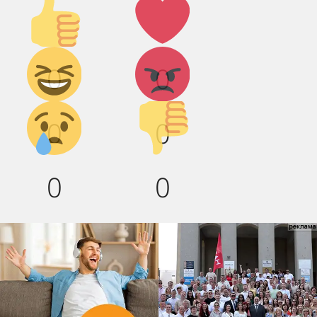
Палец
Лайк!
вверх!
Дикий
Агрессия!
0
0
смех!
Грусть :(
Палец
0
0
вниз!
0
0