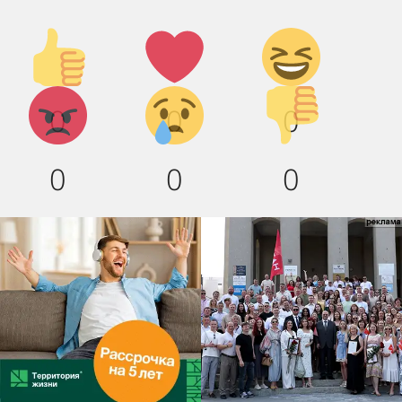
Палец
Лайк!
Дикий
вверх!
смех!
Агрессия!
Грусть
Палец
0
0
0
:(
вниз!
0
0
0