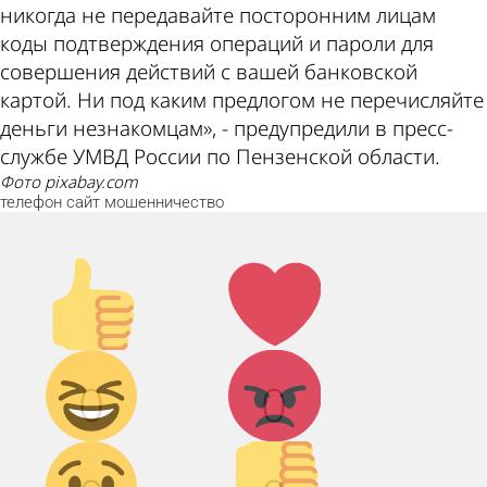
никогда не передавайте посторонним лицам
коды подтверждения операций и пароли для
совершения действий с вашей банковской
картой. Ни под каким предлогом не перечисляйте
деньги незнакомцам», - предупредили в пресс-
службе УМВД России по Пензенской области.
фото pixabay.com
телефон
сайт
мошенничество
Палец
Лайк!
вверх!
Дикий
Агрессия!
0
0
смех!
Грусть :(
Палец
вниз!