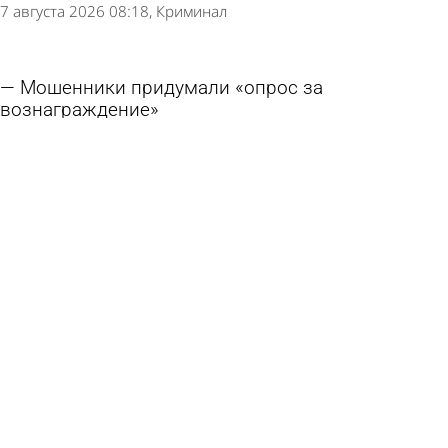
7 августа 2026 08:18
Криминал
Мошенники придумали «опрос за
вознаграждение»
6 августа 2026 08:57
Общество
Пензенец уплатил несуществующий штраф в
300 000 рублей
6 августа 2026 08:34
Криминал
Москвичка подожгла себя при ее выселении
по «схеме Долиной»
5 августа 2026 13:58
В стране и мире