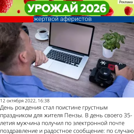
Криминал
Криминал
В Пензе именинник решил
В Пензе именинник решил
сделать себе подарок и стал
сделать себе подарок и стал
Другие новости
Погода и курсы
жертвой аферистов
жертвой аферистов
по теме
валют в Пензе
12 октября 2022, 16:38
День рождения стал поистине грустным
праздником для жителя Пензы. В день своего 35-
летия мужчина получил по электронной почте
поздравление и радостное сообщение: по случаю