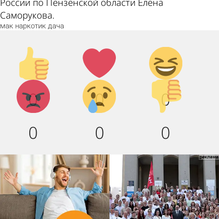
России по Пензенской области Елена
Саморукова.
мак
наркотик
дача
Палец
Лайк!
Дикий
вверх!
смех!
Агрессия!
Грусть
Палец
0
0
0
:(
вниз!
0
0
0