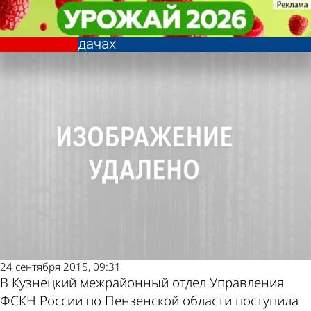
Криминал
Криминал
Кузнецкий наркоман промышлял
Кузнецкий наркоман промышлял
Другие новости по
Погода и курсы
сбором маковой соломки на
сбором маковой соломки на
дачах
дачах
теме
валют в Пензе
24 сентября 2015, 09:31
В Кузнецкий межрайонный отдел Управления
ФСКН России по Пензенской области поступила