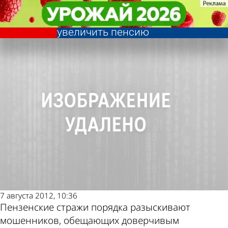
Криминал
Криминал
В Пензе орудует мошенник,
В Пензе орудует мошенник,
Другие новости по
Погода и курсы
обещающий горожанам
обещающий горожанам
увеличить пенсию
увеличить пенсию
теме
валют в Пензе
7 августа 2012, 10:36
Пензенские стражи порядка разыскивают
мошенников, обещающих доверчивым