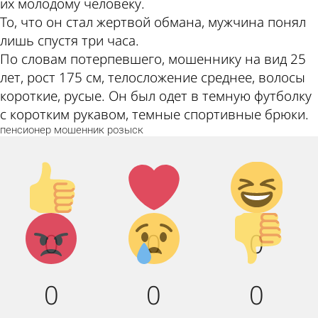
их молодому человеку.
То, что он стал жертвой обмана, мужчина понял
лишь спустя три часа.
По словам потерпевшего, мошеннику на вид 25
лет, рост 175 см, телосложение среднее, волосы
короткие, русые. Он был одет в темную футболку
с коротким рукавом, темные спортивные брюки.
пенсионер
мошенник
розыск
Палец
Лайк!
Дикий
вверх!
смех!
Агрессия!
Грусть :
Палец
0
0
0
(
вниз!
0
0
0