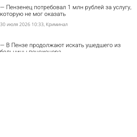
Пензенец потребовал 1 млн рублей за услугу,
которую не мог оказать
30 июля 2026 10:33
Криминал
В Пензе продолжают искать ушедшего из
больницы пенсионера
28 июля 2026 18:29
Происшествия
В Белинском районе подожгли дом, чтобы
получить страховку
27 июля 2026 09:56
Криминал
В Пензе ищут свидетелей ДТП с пешеходом на
улице Бородина