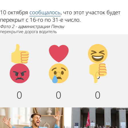
10 октября
сообщалось
, что этот участок будет
перекрыт c 16-го по 31-е число.
фото 2 - администрации Пензы
перекрытие
дорога
водитель
Палец
Лайк!
Дикий
вверх!
смех!
Агрессия!
Грусть :
Палец
0
0
0
(
вниз!
0
0
0