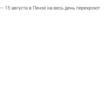
15 августа в Пензе на весь день перекроют
участок ул. Карла Маркса
6 августа 2026 17:58
Общество
Наносить разметку в Пензе закончат к
октябрю
6 августа 2026 16:02
Общество
К 1 сентября переходы у школ и детсадов
приведут в порядок
6 августа 2026 15:01
Общество
В Пензе 56-летнего водителя обвинили в
серьезном ДТП на проспекте Победы