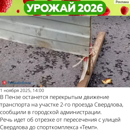
Общество
Общество
Участок 2-го проезда Свердлова
Участок 2-го проезда Свердлова
Другие новости по
Погода и курсы
будет перекрыт до 5 ноября
будет перекрыт до 5 ноября
теме
валют в Пензе
1 ноября 2025, 14:00
В Пензе останется перекрытым движение
транспорта на участке 2-го проезда Свердлова,
сообщили в городской администрации.
Речь идет об отрезке от пересечения с улицей
Свердлова до спорткомплекса «Темп».