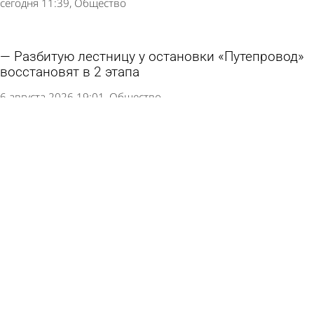
сегодня 11:39
Общество
Разбитую лестницу у остановки «Путепровод»
восстановят в 2 этапа
6 августа 2026 19:01
Общество
В сквере Белинского напротив драмтеатра
уложат асфальт
6 августа 2026 16:35
Общество
В Никольске готовятся к открытию
обновленного музея стекла и хрусталя
6 августа 2026 10:52
Культура