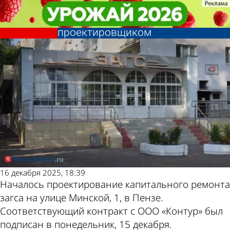
Общество
Общество
Капремонт загса на Минской:
Капремонт загса на Минской:
заключен контракт с
заключен контракт с
Другие новости
Погода и курсы
проектировщиком
проектировщиком
по теме
валют в Пензе
16 декабря 2025, 18:39
Началось проектирование капитального ремонта
загса на улице Минской, 1, в Пензе.
Соответствующий контракт с ООО «Контур» был
подписан в понедельник, 15 декабря.