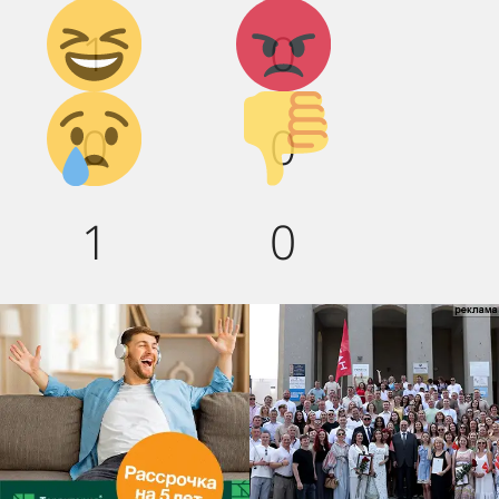
Дикий
Агрессия!
1
0
смех!
Грусть :(
Палец
0
0
вниз!
1
0