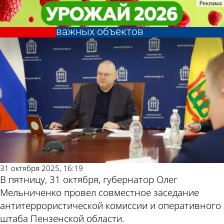
Общество
Общество
Олег Мельниченко поручил
Олег Мельниченко поручил
усилить защиту критически
усилить защиту критически
Другие новости
Погода и курсы
важных объектов
важных объектов
по теме
валют в Пензе
31 октября 2025, 16:19
В пятницу, 31 октября, губернатор Олег
Мельниченко провел совместное заседание
антитеррористической комиссии и оперативного
штаба Пензенской области.