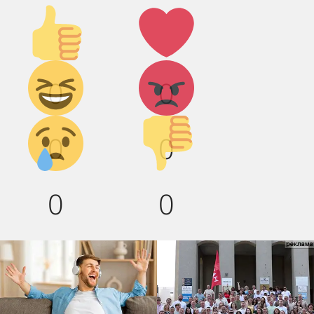
Палец
Лайк!
вверх!
Дикий
Агрессия!
0
0
смех!
Грусть :(
Палец
0
0
вниз!
0
0