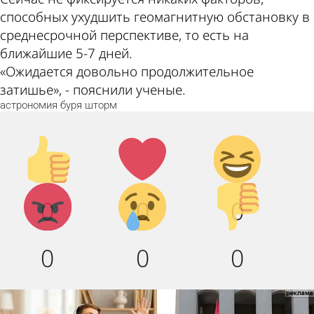
способных ухудшить геомагнитную обстановку в
среднесрочной перспективе, то есть на
ближайшие 5-7 дней.
«Ожидается довольно продолжительное
затишье», - пояснили ученые.
астрономия
буря
шторм
Палец
Лайк!
Дикий
вверх!
смех!
Агрессия!
Грусть
Палец
0
0
0
:(
вниз!
0
0
0