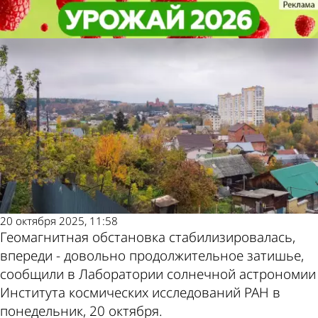
Общество
Общество
Ученые объявили о стабилизации
Ученые объявили о стабилизации
Другие новости по
Погода и курсы
геомагнитной обстановки
геомагнитной обстановки
теме
валют в Пензе
20 октября 2025, 11:58
Геомагнитная обстановка стабилизировалась,
впереди - довольно продолжительное затишье,
сообщили в Лаборатории солнечной астрономии
Института космических исследований РАН в
понедельник, 20 октября.