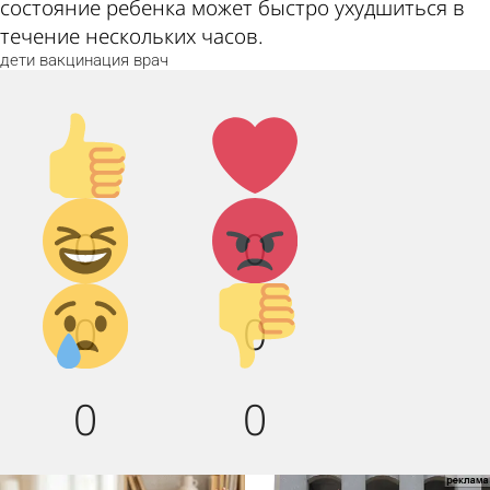
состояние ребенка может быстро ухудшиться в
течение нескольких часов.
дети
вакцинация
врач
Палец
Лайк!
вверх!
Дикий
Агрессия!
0
0
смех!
Грусть :(
Палец
0
0
вниз!
0
0