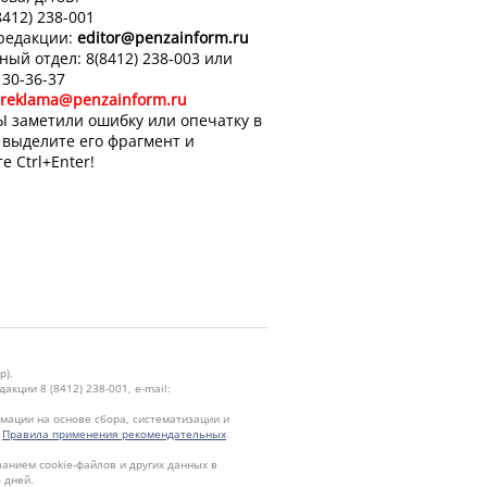
8412) 238-001
 редакции:
editor
@penzainform.ru
ный отдел: 8(8412) 238-003 или
 30-36-37
reklama@penzainform.ru
Ы заметили ошибку или опечатку в
, выделите его фрагмент и
е Ctrl+Enter!
р).
кции 8 (8412) 238-001, e-mail:
ации на основе сбора, систематизации и
.
Правила применения рекомендательных
ванием cookie-файлов и других данных в
 дней.