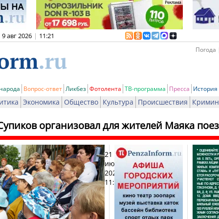
9 авг 2026
|
11:21
Погода 
 народа
Вопрос-ответ
Ликбез
Фотолента
ТВ-программа
Пресса
История
итика
Экономика
Общество
Культура
Происшествия
Кримин
Супиков организовал для жителей Маяка пое
21
Печат
июня
2024,
11:42