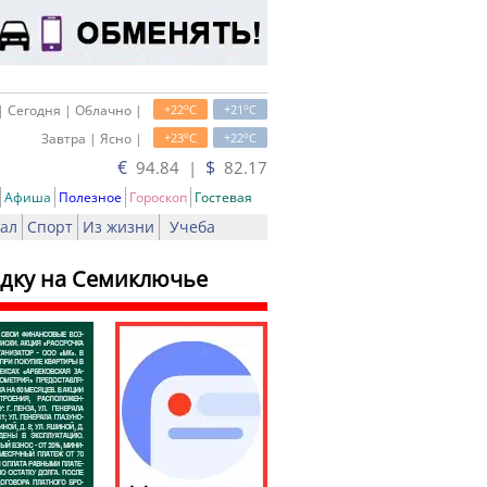
o
o
| Сегодня | Облачно |
+22
C
+21
C
o
o
Завтра | Ясно |
+23
C
+22
C
€
$
94.84 |
82.17
Афиша
Полезное
Гороскоп
Гостевая
ал
Спорт
Из жизни
Учеба
здку на Семиключье
ь