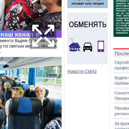
амента Вадим Супиков снова
у по святым местам области.
.
После
Сергей
профе
Новости СМИ2
Вадим 
паломн
Синопт
Пензен
Пензен
регион
За кра
захоте