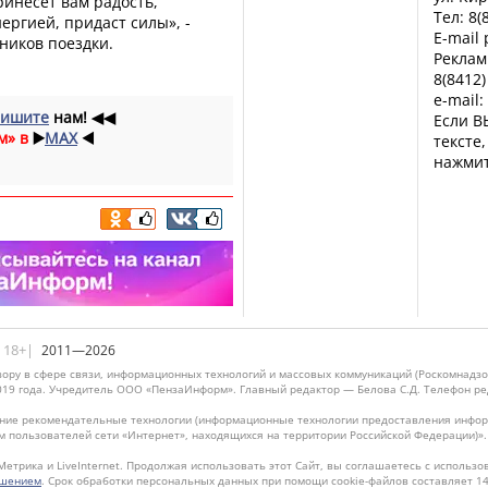
инесет вам радость,
Тел: 8(
ергией, придаст силы», -
E-mail
ников поездки.
Реклам
8(8412)
e-mail:
ишите
нам!
◀◀
Если В
м» в
▶️
MAX
◀️
тексте
нажмит
|18+|
2011—2026
ору в сфере связи, информационных технологий и массовых коммуникаций (Роскомнадзо
019 года. Учредитель ООО «ПензаИнформ». Главный редактор — Белова С.Д. Телефон реда
ие рекомендательные технологии (информационные технологии предоставления информ
м пользователей сети «Интернет», находящихся на территории Российской Федерации)»
Метрика и LiveInternet. Продолжая использовать этот Сайт, вы соглашаетесь с использо
ашением
. Срок обработки персональных данных при помощи cookie-файлов составляет 14