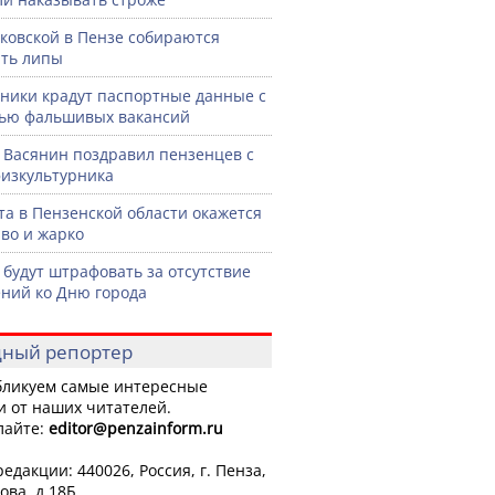
ковской в Пензе собираются
ть липы
ики крадут паспортные данные с
ью фальшивых вакансий
 Васянин поздравил пензенцев с
изкультурника
ста в Пензенской области окажется
во и жарко
 будут штрафовать за отсутствие
ний ко Дню города
ный репортер
ликуем самые интересные
и от наших читателей.
лайте:
editor
@penzainform.ru
едакции: 440026, Россия, г. Пенза,
ова, д.18Б.