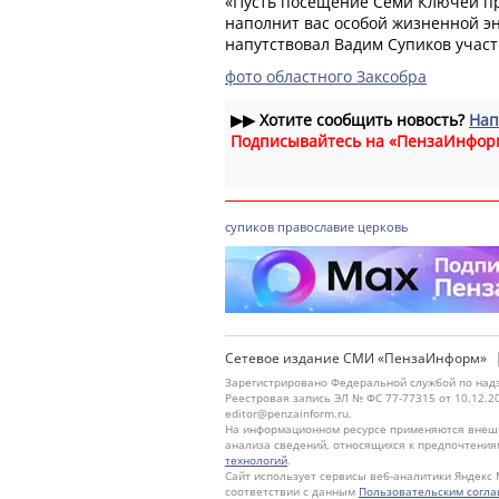
«Пусть посещение Семи Ключей пр
наполнит вас особой жизненной эн
напутствовал Вадим Супиков участ
фото областного Заксобра
▶▶
Хотите сообщить новость?
Нап
Подписывайтесь на «ПензаИнфор
супиков
православие
церковь
Сетевое издание СМИ «ПензаИнформ»
Зарегистрировано Федеральной службой по надз
Реестровая запись ЭЛ № ФС 77-77315 от 10.12.2
editor@penzainform.ru.
На информационном ресурсе применяются внешн
анализа сведений, относящихся к предпочтения
технологий
.
Сайт использует сервисы веб-аналитики Яндекс 
соответствии с данным
Пользовательским согл