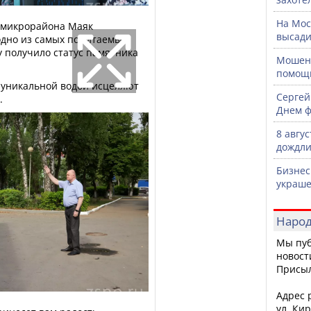
На Мос
и микрорайона Маяк
высади
одно из самых почитаемых
ду получило статус памятника
Мошенн
помощ
с уникальной водой исцеляют
Сергей
.
Днем ф
8 авгу
дождли
Бизнес
украше
Народ
Мы пуб
новост
Присы
Адрес р
ул. Кир