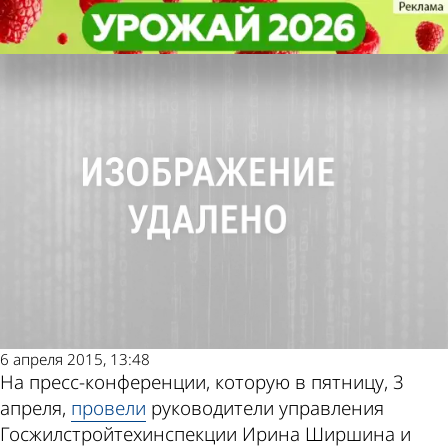
Общество
Общество
В судах находится около 30 исков
В судах находится около 30 исков
к неплательщикам за капремонт
к неплательщикам за капремонт
Другие новости
Погода и курсы
по теме
валют в Пензе
6 апреля 2015, 13:48
На пресс-конференции, которую в пятницу, 3
апреля,
провели
руководители управления
Госжилстройтехинспекции Ирина Ширшина и