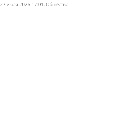
27 июля 2026 17:01
Общество
В Кондоле продолжается капитальный ремонт
детского сада
27 июля 2026 13:56
Общество
В Пензенской области готовятся к капремонту
еще 2 мостов
24 июля 2026 17:49
Общество
В Белинском районе капитально
отремонтируют мост через Ворону
17 июля 2026 16:19
Общество