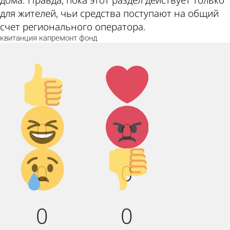
для жителей, чьи средства поступают на общий
счет регионального оператора.
квитанция
капремонт
фонд
Палец
Лайк!
вверх!
Дикий
Агрессия!
0
0
смех!
Грусть :(
Палец
0
0
вниз!
0
0