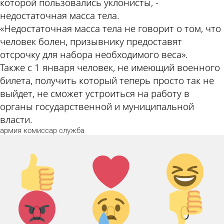
которой пользовались уклонисты, -
недостаточная масса тела.
«Недостаточная масса тела не говорит о том, что
человек болен, призывнику предоставят
отсрочку для набора необходимого веса».
Также с 1 января человек, не имеющий военного
билета, получить который теперь просто так не
выйдет, не сможет устроиться на работу в
органы государственной и муниципальной
власти.
армия
комиссар
служба
Палец
Лайк!
Дикий
вверх!
смех!
Агрессия!
Грусть :(
Палец
0
0
0
вниз!