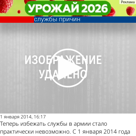
Общество
Общество
С 1 января изменяется список
С 1 января изменяется список
Другие новости по
Погода и курсы
освобождающих от военной
освобождающих от военной
службы причин
службы причин
теме
валют в Пензе
1 января 2014, 16:17
Теперь избежать службы в армии стало
практически невозможно. С 1 января 2014 года