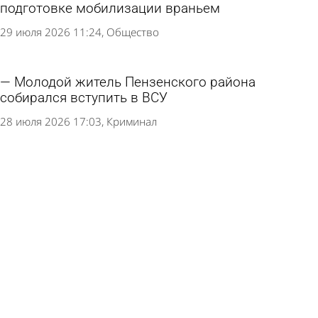
подготовке мобилизации враньем
29 июля 2026 11:24
Общество
Молодой житель Пензенского района
собирался вступить в ВСУ
28 июля 2026 17:03
Криминал
Минобороны РФ дали доступ к данным ЗАГС
28 июля 2026 07:56
Общество
В Госдуме ответили на слухи о новой волне
мобилизации в России
27 июля 2026 17:33
В стране и мире