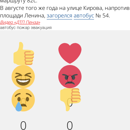
маршруту 82c.
В августе того же года на улице Кирова, напротив
площади Ленина,
загорелся
автобус
№ 54.
видео «ДТП Пенза»
автобус
пожар
эвакуация
Палец
Лайк!
вверх!
Дикий
Агрессия!
0
0
смех!
Грусть :(
Палец
0
0
вниз!
0
0