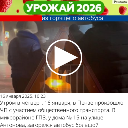
Происшествия
Происшествия
В Пензе водитель помог
В Пензе водитель помог
пассажирам эвакуироваться
пассажирам эвакуироваться
Другие новости
Погода и курсы
из горящего автобуса
из горящего автобуса
по теме
валют в Пензе
16 января 2025, 10:23
Утром в четверг, 16 января, в Пензе произошло
ЧП с участием общественного транспорта. В
микрорайоне ГПЗ, у дома № 15 на улице
Антонова, загорелся автобус большой