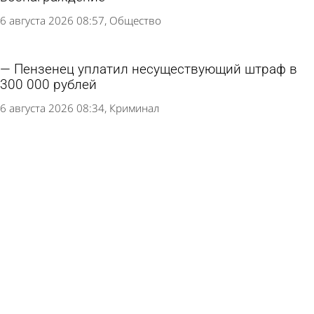
6 августа 2026 08:57
Общество
Пензенец уплатил несуществующий штраф в
300 000 рублей
6 августа 2026 08:34
Криминал
Москвичка подожгла себя при ее выселении
по «схеме Долиной»
5 августа 2026 13:58
В стране и мире
Банки увеличили возврат похищенного
мошенниками у россиян
4 августа 2026 14:47
В стране и мире