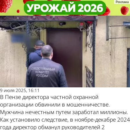
Криминал
Криминал
В Пензе лечебные учреждения
В Пензе лечебные учреждения
Другие новости по
Погода и курсы
обманули с охраной
обманули с охраной
теме
валют в Пензе
9 июля 2025, 16:11
В Пензе директора частной охранной
организации обвинили в мошенничестве.
Мужчина нечестным путем заработал миллионы.
Как установило следствие, в ноябре-декабре 2024
года директор обманул руководителей 2