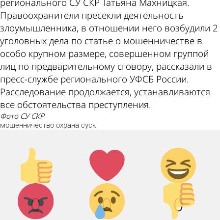
регионального СУ СКР Татьяна Махницкая.
Правоохранители пресекли деятельность
злоумышленника, в отношении него возбудили 2
уголовных дела по статье о мошенничестве в
особо крупном размере, совершенном группой
лиц по предварительному сговору, рассказали в
пресс-службе регионального УФСБ России.
Расследование продолжается, устанавливаются
все обстоятельства преступления.
фото СУ СКР
мошенничество
охрана
суск
Палец
Лайк!
Дикий
вверх!
смех!
Агрессия!
Грусть :
Палец
0
0
0
(
вниз!