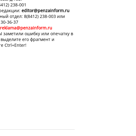
8412) 238-001
 редакции:
editor
@penzainform.ru
ный отдел: 8(8412) 238-003 или
 30-36-37
reklama@penzainform.ru
Ы заметили ошибку или опечатку в
, выделите его фрагмент и
е Ctrl+Enter!