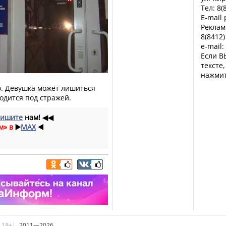
Тел: 8(
E-mail
Реклам
8(8412)
e-mail:
Если В
тексте
нажмит
. Девушка может лишиться
ходится под стражей.
ишите
нам!
◀◀
м» в
▶️
MAX
◀️
|18+|
2011—2026