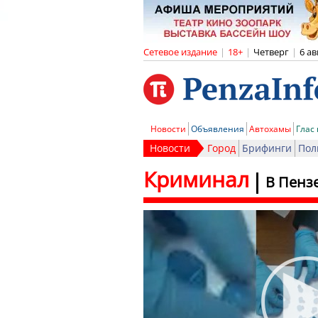
Сетевое издание
|
18+
|
Четверг
|
6 ав
Новости
Объявления
Автохамы
Глас
Новости
Город
Брифинги
Пол
Криминал
В Пензе