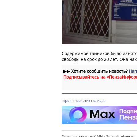
Содержимое тайников было изъято
свободы на срок до 20 лет. Она на
▶▶
Хотите сообщить новость?
Нап
Подписывайтесь на «ПензаИнфор
героин
наркотик
полиция
Сетевое издание СМИ «ПензаИнформ»