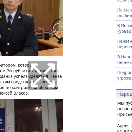
Пензен
реабил
В Пенз
курьер
Пензен
перево
В Наро
перее
уратором, который
ем Республики Таджикистан,
Подрос
жданка успела сделать в Пензе
угрожа
еским средством», - сообщил
ия по контролю за оборотом
ексей Власов.
Народ
Мы пуб
новост
Присы
Адрес р
ул. Кир