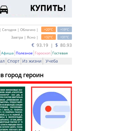
o
o
| Сегодня | Облачно |
+20
C
+19
C
o
o
Завтра | Ясно |
+32
C
+31
C
€
$
93.19 |
80.93
Афиша
Полезное
Гороскоп
Гостевая
ал
Спорт
Из жизни
Учеба
 в город героин