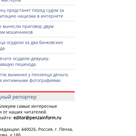
ец предстанет перед судом за
итацию нацизма в интернете
е вынесли приговор двум
ам мошенников
ца осудили за два банковских
да
вчате осудили девушку,
хавшую пешехода
ток выманил у пензенца деньги,
я интимными фотографиями
ный репортер
ликуем самые интересные
и от наших читателей.
лайте:
editor
@penzainform.ru
едакции: 440026, Россия, г. Пенза,
ова, д.18Б.