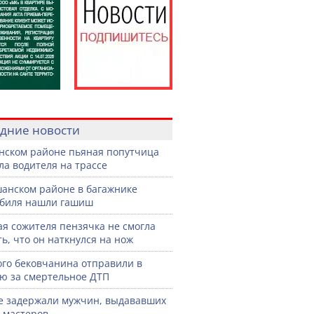
дние новости
нском районе пьяная попутчица
ла водителя на трассе
анском районе в багажнике
биля нашли гашиш
я сожителя пензячка не смогла
ть, что он наткнулся на нож
го бековчанина отправили в
ю за смертельное ДТП
е задержали мужчин, выдававших
а мастеров