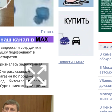
Печать
После
 задержали сотрудники
ушку подозревают в
В Каме
епаратов.
обокра
Новости СМИ2
 призналась задержанная.
В Мокш
Она рассказала, что
автомо
магазин по продаже
Убивша
зад. Сбытом занималась в
доказа
а Суре приехала уже третий
Молодо
колони
В Пенз
себя з