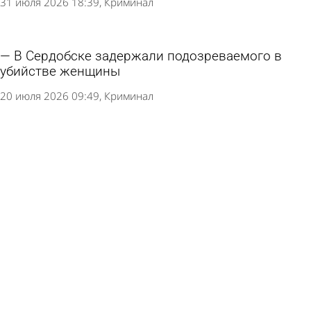
31 июля 2026 18:39
Криминал
В Сердобске задержали подозреваемого в
убийстве женщины
20 июля 2026 09:49
Криминал
Мужчина попытался остановить развод при
помощи колдунов
15 июля 2026 12:03
В стране и мире
Дело о кровавой расправе в Кондоле
передали в суд
15 июля 2026 11:38
Криминал