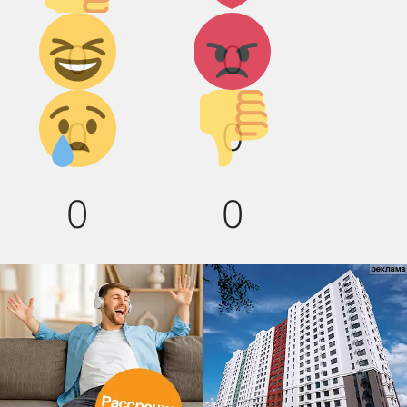
Дикий
Агрессия!
0
0
смех!
Грусть :(
Палец
0
0
вниз!
0
0