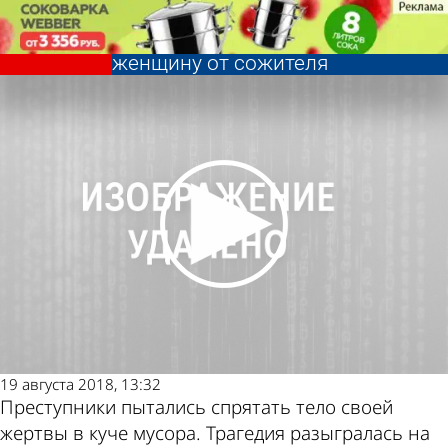
Криминал
В Пензе вынесли приговор
убийцам, «защитившим»
женщину от сожителя
Криминал
В Пензе вынесли приговор
убийцам, «защитившим»
Другие новости
Погода и курсы
женщину от сожителя
по теме
валют в Пензе
19 августа 2018, 13:32
Преступники пытались спрятать тело своей
жертвы в куче мусора. Трагедия разыгралась на