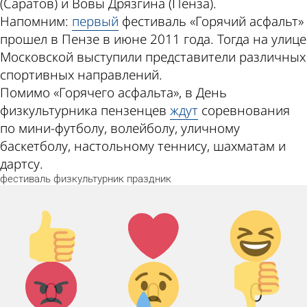
(Саратов) и Вовы Дрязгина (Пенза).
Напомним:
первый
фестиваль «Горячий асфальт»
прошел в Пензе в июне 2011 года. Тогда на улице
Московской выступили представители различных
спортивных направлений.
Помимо «Горячего асфальта», в День
физкультурника пензенцев
ждут
соревнования
по мини-футболу, волейболу, уличному
баскетболу, настольному теннису, шахматам и
дартсу.
фестиваль
физкультурник
праздник
Палец
Лайк!
Дикий
вверх!
смех!
Агрессия!
Грусть :(
Палец
0
0
0
вниз!