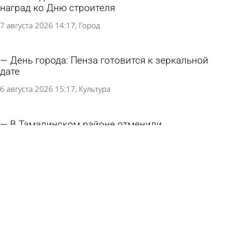
наград ко Дню строителя
7 августа 2026 14:17
Город
День города: Пенза готовится к зеркальной
дате
6 августа 2026 15:17
Культура
В Тамалинском районе отменили
«Зубриловские жемчужины»
27 июля 2026 10:13
Культура
Фестиваль воздухоплавания в Сердобском
районе отменили
22 июля 2026 10:02
Культура