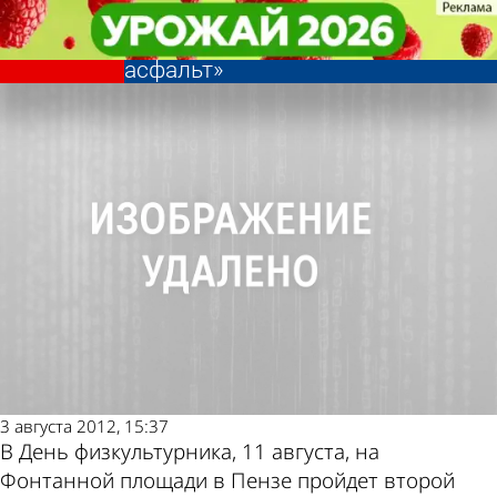
Спорт
Спорт
В День физкультурника в Пензе
В День физкультурника в Пензе
Другие новости
Погода и курсы
пройдет фестиваль «Горячий
пройдет фестиваль «Горячий
асфальт»
асфальт»
по теме
валют в Пензе
3 августа 2012, 15:37
В День физкультурника, 11 августа, на
Фонтанной площади в Пензе пройдет второй