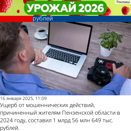
Общество
Общество
За год пензенцы перевели
За год пензенцы перевели
аферистам более миллиарда
аферистам более миллиарда
Другие новости
Погода и курсы
рублей
рублей
по теме
валют в Пензе
16 января 2025, 11:09
Ущерб от мошеннических действий,
причиненный жителям Пензенской области в
2024 году, составил 1 млрд 56 млн 649 тыс.
рублей.