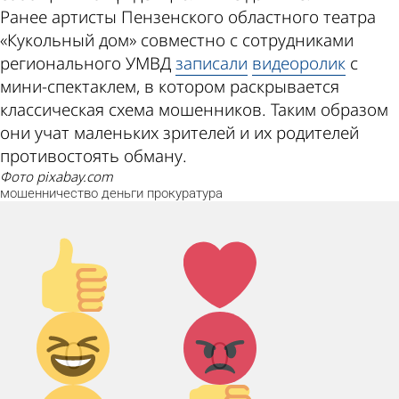
Ранее артисты Пензенского областного театра
«Кукольный дом» совместно с сотрудниками
регионального УМВД
записали
видеоролик
с
мини-спектаклем, в котором раскрывается
классическая схема мошенников. Таким образом
они учат маленьких зрителей и их родителей
противостоять обману.
фото pixabay.com
мошенничество
деньги
прокуратура
Палец
Лайк!
вверх!
Дикий
Агрессия!
0
0
смех!
Грусть :(
Палец