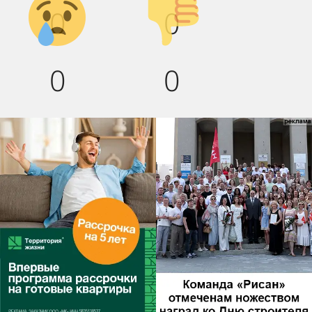
0
0
вниз!
0
0