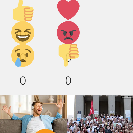
Палец
Лайк!
вверх!
Дикий
Агрессия!
0
0
смех!
Грусть :(
Палец
0
0
вниз!
0
0