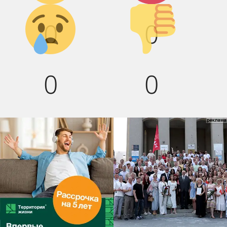
Грусть :(
Палец
0
0
вниз!
0
0