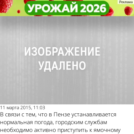
Общество
Общество
Юрий Ильин рассказал о планах
Юрий Ильин рассказал о планах
по ремонту дорог в Пензе
по ремонту дорог в Пензе
Другие
Погода и
новости по
курсы валют
теме
в Пензе
11 марта 2015, 11:03
В связи с тем, что в Пензе устанавливается
нормальная погода, городским службам
необходимо активно приступить к ямочному