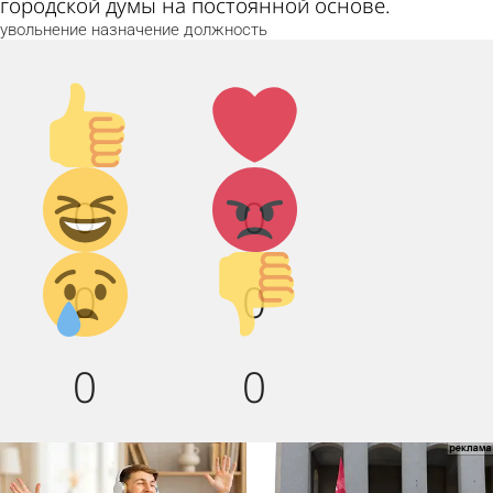
городской думы на постоянной основе.
увольнение
назначение
должность
Палец
Лайк!
вверх!
Дикий
Агрессия!
0
0
смех!
Грусть :(
Палец
0
0
вниз!
0
0