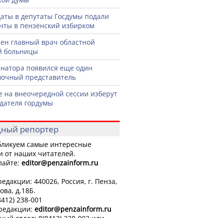
аты в депутаты Госдумы подали
нты в пензенский избирком
ен главный врач областной
й больницы
рнатора появился еще один
очный представитель
е на внеочередной сессии изберут
дателя гордумы
ный репортер
ликуем самые интересные
и от наших читателей.
лайте:
editor
@penzainform.ru
едакции: 440026, Россия, г. Пенза,
ова, д.18Б.
8412) 238-001
 редакции:
editor
@penzainform.ru