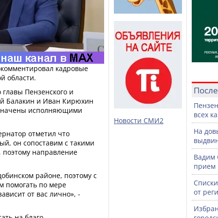
окомментировал кадровые
й области.
После
о главы Пензенского и
ей Балакин и Иван Кирюхин
Пензен
азначены исполняющими
всех к
Новости СМИ2
На дов
ернатор отметил что
выдвин
ый, он сопоставим с такими
, поэтому направление
Вадим 
прием 
обинском районе, поэтому с
Списки
м помогать по мере
от рег
ависит от вас лично», -
Избран
ать на благо
городс