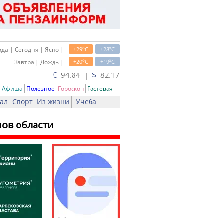
o
o
да | Сегодня | Ясно |
+29
C
+28
C
o
o
Завтра | Дождь |
+20
C
+19
C
€
$
94.84 |
82.17
Афиша
Полезное
Гороскоп
Гостевая
ал
Спорт
Из жизни
Учеба
нов области
ать