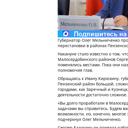
Губернатор Олег Мельниченко пр
перестановки в районах Пензенско
Накануне стало известно о том, чт
Малосердобинского районов Серг
поменялись местами. Пока они н
полномочия глав.
Обращаясь к Ивану Кирюхину, губ
Пензенский район большой, сложн
городами, как Заречный и Кузнецк
деятельности достаточно сложное.
«Вы долго проработали в Малосерд
задачами вы справитесь. Будем ва
возможности, но, конечно, многое з
подчеркнул Олег Мельниченко.
Сергею Балакину он пожелал работ