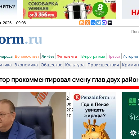
вг 2026
|
09:08
Пого
 народа
Вопрос-ответ
Ликбез
Фотолента
ТВ-программа
Пресса
История
итика
Экономика
Общество
Культура
Происшествия
Кримин
тор прокомментировал смену глав двух райо
2
Печ
октября
2025,
10:54