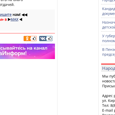
отдачей.
Кандид
докуме
ишите
нам!
◀◀
м» в
▶️
MAX
◀️
Назнач
детско
У губе
полном
В Пенз
предсе
Народ
Мы пуб
новост
Присы
Адрес р
ул. Кир
Тел: 8(
E-mail