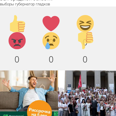
выборы
губернатор
гладков
Палец
Лайк!
Дикий
вверх!
смех!
Агрессия!
Грусть
Палец
0
0
0
:(
вниз!
0
0
0