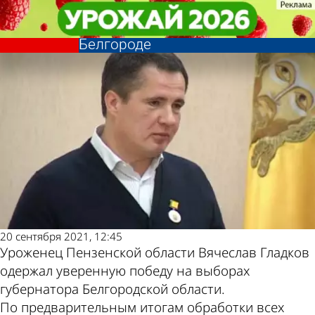
Политика
Политика
Вячеслав Гладков одержал
Вячеслав Гладков одержал
Другие новости по
Погода и курсы
победу на выборах губернатора в
победу на выборах губернатора в
Белгороде
Белгороде
теме
валют в Пензе
20 сентября 2021, 12:45
Уроженец Пензенской области Вячеслав Гладков
одержал уверенную победу на выборах
губернатора Белгородской области.
По предварительным итогам обработки всех