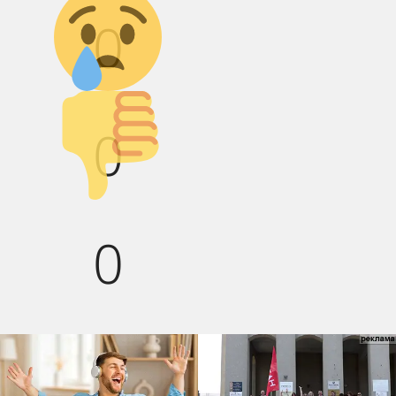
0
Палец вниз!
0
0