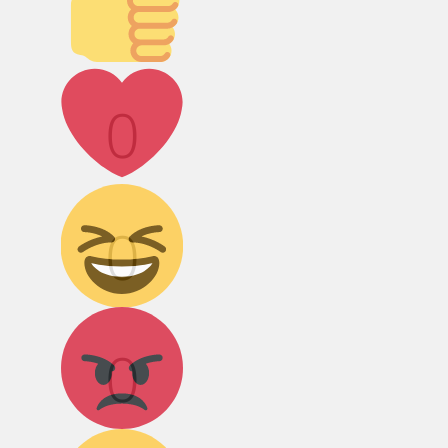
Лайк!
0
Дикий смех!
0
Агрессия!
0
Грусть :(