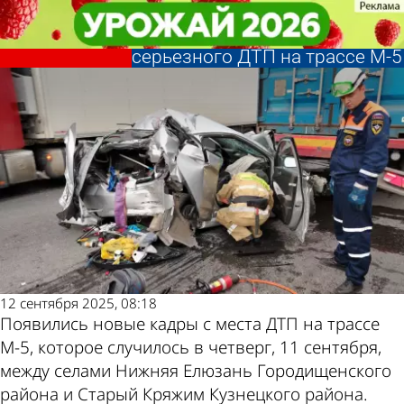
Происшествия
Происшествия
Смяло Hyundai: появились
Смяло Hyundai: появились
новые кадры с места
новые кадры с места
Другие
Погода и
серьезного ДТП на трассе М-5
серьезного ДТП на трассе М-5
новости по
курсы
теме
валют в
12 сентября 2025, 08:18
Пензе
Появились новые кадры с места ДТП на трассе
М-5, которое случилось в четверг, 11 сентября,
между селами Нижняя Елюзань Городищенского
района и Старый Кряжим Кузнецкого района.