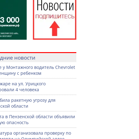
дние новости
е у Монтажного водитель Chevrolet
енщину с ребенком
жаре на ул. Урицкого
ровали 4 человека
била ракетную угрозу для
ской области
ста в Пензенской области объявили
ую опасность
атура организовала проверку по
смерти на Олимпийской аллее