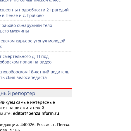
известны подробности 2 трагедий
 в Пензе и с. Грабово
 Грабово обнаружили тело
шего мужчины
еевском карьере утонул молодой
к
 смертельного ДТП под
оборском попал на видео
сновоборском 18-летний водитель
ть сбил велосипедиста
ный репортер
ликуем самые интересные
и от наших читателей.
лайте:
editor
@penzainform.ru
едакции: 440026, Россия, г. Пенза,
ова, д.18Б.