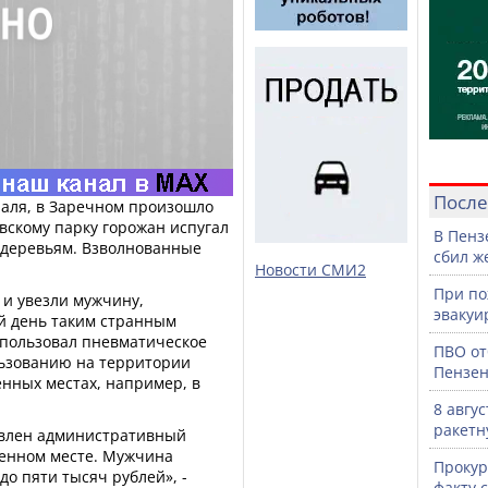
После
раля, в Заречном произошло
вскому парку горожан испугал
В Пенз
 деревьям. Взволнованные
сбил ж
.
Новости СМИ2
При по
 и увезли мужчину,
эвакуи
й день таким странным
использовал пневматическое
ПВО от
льзованию на территории
Пензен
енных местах, например, в
8 авгу
ракетн
авлен административный
ленном месте. Мужчина
Прокур
до пяти тысяч рублей», -
факту 