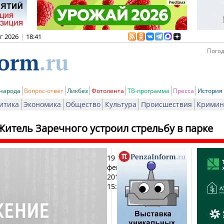
вг 2026
|
18:41
Погод
 народа
Вопрос-ответ
Ликбез
Фотолента
ТВ-программа
Пресса
История
итика
Экономика
Общество
Культура
Происшествия
Кримин
Житель Заречного устроил стрельбу в парке
19
Печ
февраля
2014,
15:01