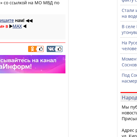
я» со ссылкой на МО МВД по
Стали 
на воде
ишите
нам!
◀◀
м» в
▶️
MAX
◀️
В селе
утонув
На Рус
челове
Момент
Соснов
Под Со
насмер
Народ
Мы пуб
новост
Присы
Адрес р
ул. Кир