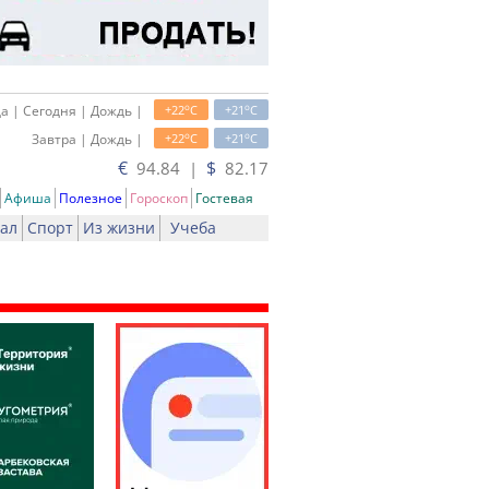
o
o
а | Сегодня | Дождь |
+22
C
+21
C
o
o
Завтра | Дождь |
+22
C
+21
C
€
$
94.84 |
82.17
Афиша
Полезное
Гороскоп
Гостевая
ал
Спорт
Из жизни
Учеба
ать