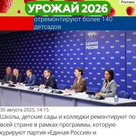
В стране и
В стране и
До конца 2025 года по программе
До конца 2025 года по программе
мире
мире
ЕР и Минпросвещения
ЕР и Минпросвещения
Другие
Погода и
отремонтируют более 140
отремонтируют более 140
детсадов
детсадов
новости по
курсы валют в
теме
Пензе
30 августа 2025, 14:15
Школы, детские сады и колледжи ремонтируют по
всей стране в рамках программы, которую
курируют партия «Единая Россия» и