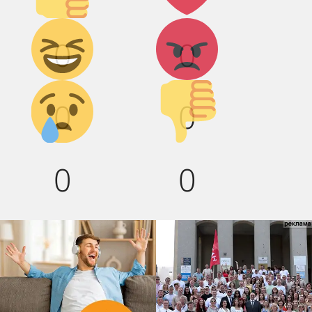
Дикий
Агрессия!
0
0
смех!
Грусть :(
Палец
0
0
вниз!
0
0