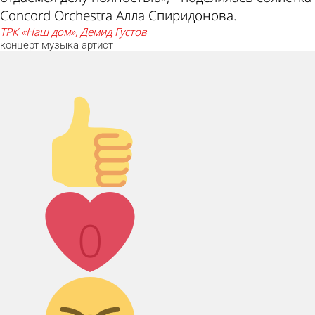
Concord Orchestra Алла Спиридонова.
ТРК «Наш дом», Демид Густов
концерт
музыка
артист
Палец вверх!
Лайк!
0
Дикий смех!