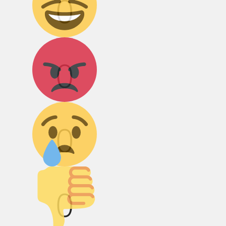
0
Агрессия!
0
Грусть :(
0
Палец вниз!
0