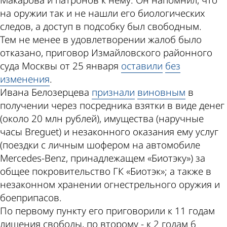
Макарова и патронов к нему. Он напомнил, что
на оружии так и не нашли его биологических
следов, а доступ в подсобку был свободным.
Тем не менее в удовлетворении жалоб было
отказано, приговор Измайловского районного
суда Москвы от 25 января
оставили
без
изменения
.
Ивана Белозерцева
признали
виновным
в
получении через посредника взятки в виде денег
(около 20 млн рублей), имущества (наручные
часы Breguet) и незаконного оказания ему услуг
(поездки с личным шофером на автомобиле
Mercedes-Benz, принадлежащем «Биотэку») за
общее покровительство ГК «Биотэк»; а также в
незаконном хранении огнестрельного оружия и
боеприпасов.
По первому пункту его приговорили к 11 годам
лишения свободы, по второму - к 2 годам 6