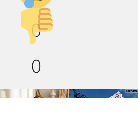
Палец вниз!
0
0