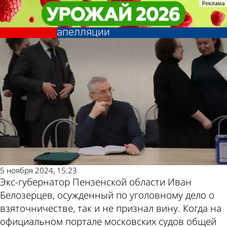
Криминал
Криминал
Стало известно, на что
Стало известно, на что
Белозерцев делал упор в своей
Белозерцев делал упор в своей
Другие
Погода и
апелляции
апелляции
новости по
курсы
теме
валют в
Пензе
5 ноября 2024, 15:23
Экс-губернатор Пензенской области Иван
Белозерцев, осужденный по уголовному дело о
взяточничестве, так и не признал вину. Когда на
официальном портале московских судов общей