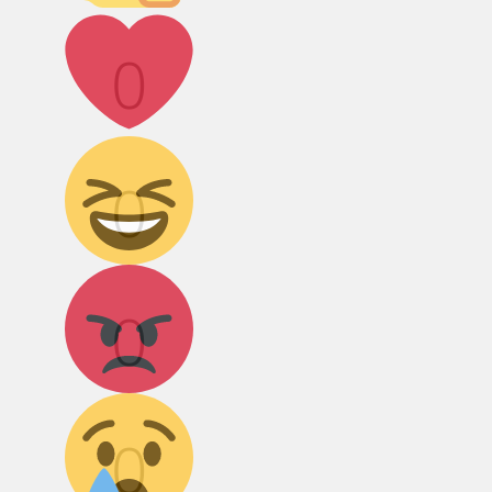
Лайк!
0
Дикий смех!
0
Агрессия!
0
Грусть :(
0