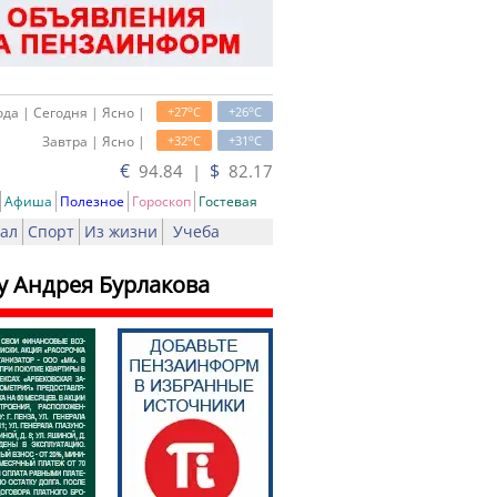
o
o
да | Сегодня | Ясно |
+27
C
+26
C
o
o
Завтра | Ясно |
+32
C
+31
C
€
$
94.84 |
82.17
Афиша
Полезное
Гороскоп
Гостевая
ал
Спорт
Из жизни
Учеба
лу Андрея Бурлакова
ь