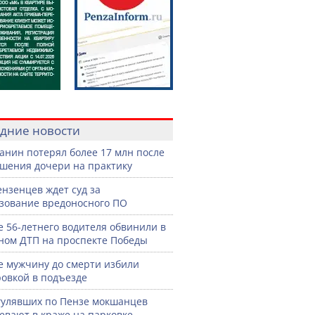
дние новости
анин потерял более 17 млн после
шения дочери на практику
ензенцев ждет суд за
зование вредоносного ПО
е 56-летнего водителя обвинили в
ном ДТП на проспекте Победы
е мужчину до смерти избили
овкой в подъезде
гулявших по Пензе мокшанцев
евают в краже на парковке