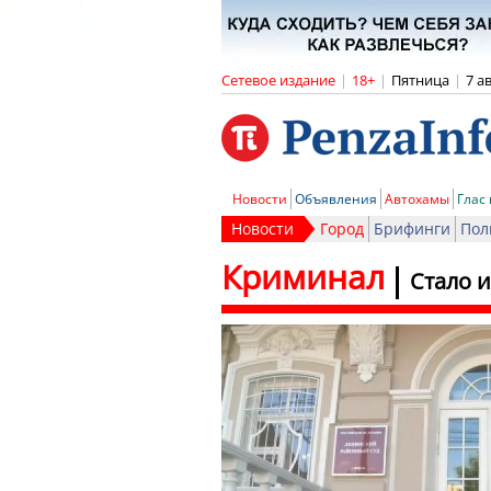
Сетевое издание
|
18+
|
Пятница
|
7 а
Новости
Объявления
Автохамы
Глас
Новости
Город
Брифинги
Пол
Криминал
Стало и