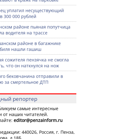
ец уплатил несуществующий
в 300 000 рублей
нском районе пьяная попутчица
ла водителя на трассе
анском районе в багажнике
биля нашли гашиш
я сожителя пензячка не смогла
ть, что он наткнулся на нож
го бековчанина отправили в
ю за смертельное ДТП
ный репортер
ликуем самые интересные
и от наших читателей.
лайте:
editor
@penzainform.ru
едакции: 440026, Россия, г. Пенза,
ова, д.18Б.