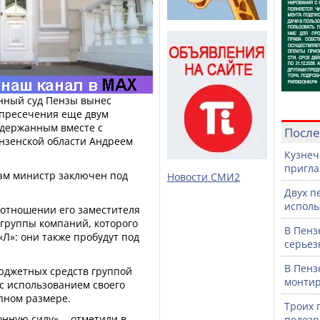
онный суд Пензы вынес
 пресечения еще двум
адержанным вместе с
После
ензенской области Андреем
Кузнеч
пригла
сам министр заключен под
Новости СМИ2
Двух п
исполь
 отношении его заместителя
 группы компаний, которого
В Пенз
«Л»: они также пробудут под
серьез
В Пенз
юджетных средств группой
монтир
с использованием своего
пном размере.
Троих 
нную силу», - отметили в
подозр