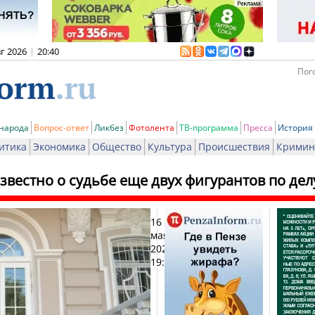
вг 2026
|
20:40
Пого
 народа
Вопрос-ответ
Ликбез
Фотолента
ТВ-программа
Пресса
История
итика
Экономика
Общество
Культура
Происшествия
Кримин
звестно о судьбе еще двух фигурантов по де
16
Печат
мая
2020,
19:22