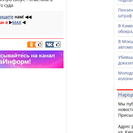
о суда.
Пензен
штраф 
ишите
нам!
◀◀
м» в
▶️
MAX
◀️
В Каме
обокра
В Мокш
автомо
Убивша
доказа
Молодо
колони
Народ
Мы пуб
новост
Присы
Адрес р
ул. Кир