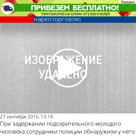
Криминал
Гость из ближнего зарубежья
задержан в Пензе за
наркоторговлю
Криминал
Гость из ближнего зарубежья
задержан в Пензе за
Другие новости
Погода и курсы
наркоторговлю
по теме
валют в Пензе
27 сентября 2016, 13:19
При задержании подозрительного молодого
человека сотрудники полиции обнаружили у него