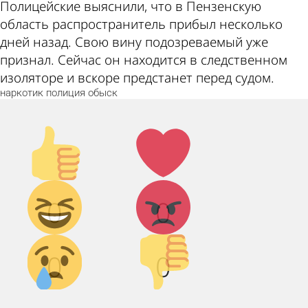
Полицейские выяснили, что в Пензенскую
область распространитель прибыл несколько
дней назад. Свою вину подозреваемый уже
признал. Сейчас он находится в следственном
изоляторе и вскоре предстанет перед судом.
наркотик
полиция
обыск
Палец
Лайк!
вверх!
Дикий
Агрессия!
0
0
смех!
Грусть :(
Палец
0
0
вниз!