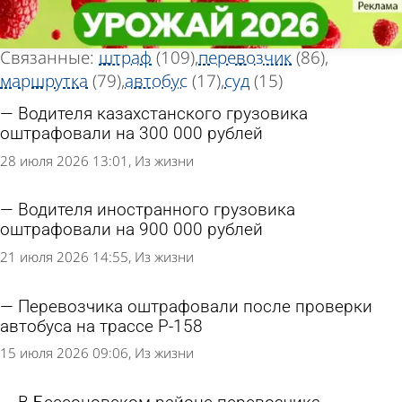
Тег новостей
Тег новостей
«Ространснадзор»
«Ространснадзор»
Всего найдено 201 новость
Связанные:
штраф
(109)
перевозчик
(86)
маршрутка
(79)
автобус
(17)
суд
(15)
Водителя казахстанского грузовика
оштрафовали на 300 000 рублей
28 июля 2026 13:01
Из жизни
Водителя иностранного грузовика
оштрафовали на 900 000 рублей
21 июля 2026 14:55
Из жизни
Перевозчика оштрафовали после проверки
автобуса на трассе Р-158
15 июля 2026 09:06
Из жизни