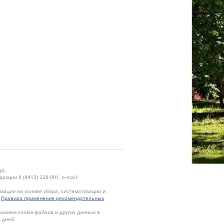
р).
кции 8 (8412) 238-001, e-mail:
ации на основе сбора, систематизации и
.
Правила применения рекомендательных
ванием cookie-файлов и других данных в
 дней.