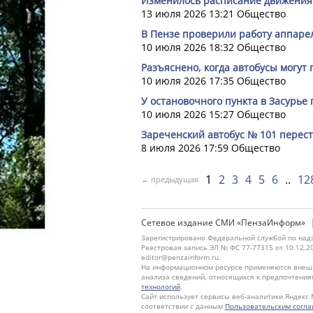
Изменилось расписание движения 
13 июля 2026 13:21
Общество
В Пензе проверили работу аппаре
10 июля 2026 18:32
Общество
Разъяснено, когда автобусы могут
10 июля 2026 17:35
Общество
У остановочного пункта в Засурье
10 июля 2026 15:27
Общество
Зареченский автобус № 101 перест
8 июля 2026 17:59
Общество
1
2
3
4
5
6
12
← предыдущая
Сетевое издание СМИ «ПензаИнформ»
Зарегистрировано Федеральной службой по надз
Реестровая запись ЭЛ № ФС 77-77315 от 10.12.2
editor@penzainform.ru.
На информационном ресурсе применяются внешн
анализа сведений, относящихся к предпочтения
технологий
.
Сайт использует сервисы веб-аналитики Яндекс 
соответствии с данным
Пользовательским согл