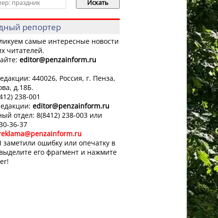
дный репортер
ликуем самые интересные новости
х читателей.
айте:
editor
@penzainform.ru
едакции: 440026, Россия, г. Пенза,
ова, д.18Б.
8412) 238-001
редакции:
editor
@penzainform.ru
ый отдел: 8(8412) 238-003 или
 30-36-37
reklama@penzainform.ru
 заметили ошибку или опечатку в
 выделите его фрагмент и нажмите
er!