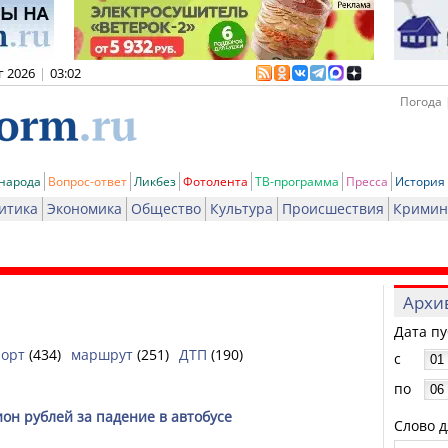
г 2026
|
03:02
Погода 
 народа
Вопрос-ответ
Ликбез
Фотолента
ТВ-программа
Пресса
История
итика
Экономика
Общество
Культура
Происшествия
Кримин
Архи
Дата п
порт
(434)
маршрут
(251)
ДТП
(190)
с
по
он рублей за падение в автобусе
Слово д