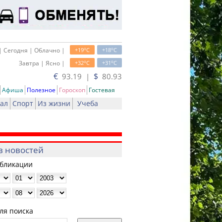
o
o
| Сегодня | Облачно |
+19
C
+18
C
o
o
Завтра | Ясно |
+32
C
+31
C
€
$
93.19 |
80.93
Афиша
Полезное
Гороскоп
Гостевая
ал
Спорт
Из жизни
Учеба
в новостей
убликации
ля поиска