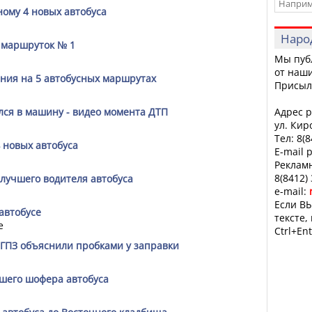
ому 4 новых автобуса
Наро
 маршруток № 1
Мы пуб
от наши
ния на 5 автобусных маршрутах
Присыл
ался в машину - видео момента ДТП
Адрес р
ул. Кир
Тел: 8(
 новых автобуса
E-mail 
Рекламн
8(8412)
лучшего водителя автобуса
e-mail:
Если ВЫ
автобусе
тексте,
е
Ctrl+Ent
 ГПЗ объяснили пробками у заправки
чшего шофера автобуса