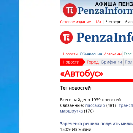
Сетевое издание
|
18+
|
Четверг
|
6 ав
Новости
Объявления
Автохамы
Глас
Новости
Город
Брифинги
Пол
«Автобус»
Тег новостей
Всего найдено 1939 новостей
Связанные:
пассажир
(481)
транс
маршрутка
(176)
Зареченка решила получить милли
15:09
Из жизни