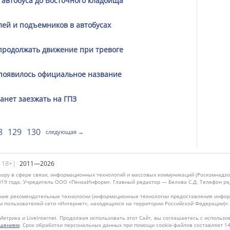
автобуса до Восточного кладбища
лей и подъемников в автобусах
 продолжать движение при тревоге
 появилось официальное название
анет заезжать на ГПЗ
8
129
130
следующая →
|18+|
2011—2026
ору в сфере связи, информационных технологий и массовых коммуникаций (Роскомнадзо
019 года. Учредитель ООО «ПензаИнформ». Главный редактор — Белова С.Д. Телефон реда
ие рекомендательные технологии (информационные технологии предоставления информ
м пользователей сети «Интернет», находящихся на территории Российской Федерации)»
Метрика и LiveInternet. Продолжая использовать этот Сайт, вы соглашаетесь с использо
ашением
. Срок обработки персональных данных при помощи cookie-файлов составляет 14