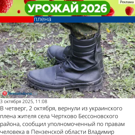
Общество
Общество
Бойца СВО из Бессоновского
Бойца СВО из Бессоновского
Другие новости по
Погода и курсы
района вернули из украинского
района вернули из украинского
плена
плена
теме
валют в Пензе
3 октября 2025, 11:08
В четверг, 2 октября, вернули из украинского
плена жителя села Чертково Бессоновского
района, сообщил уполномоченный по правам
человека в Пензенской области Владимир