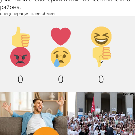
района.
спецоперация
плен
обмен
Палец
Лайк!
Дикий
вверх!
смех!
Агрессия!
Грусть
Палец
0
0
0
:(
вниз!
0
0
0