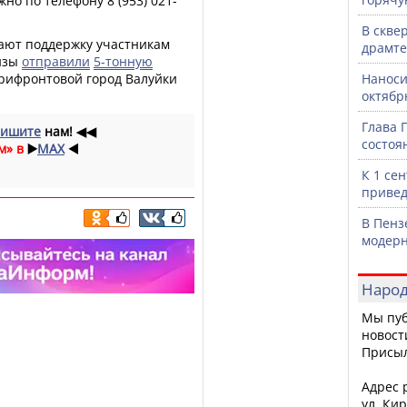
о по телефону 8 (953) 021-
В скве
ают поддержку участникам
драмте
ензы
отправили
5-тонную
рифронтовой город Валуйки
Наноси
октяб
Глава 
ишите
нам!
◀◀
состоя
м» в
▶️
MAX
◀️
К 1 се
привед
В Пенз
модерн
Народ
Мы пуб
новост
Присы
Адрес р
ул. Кир