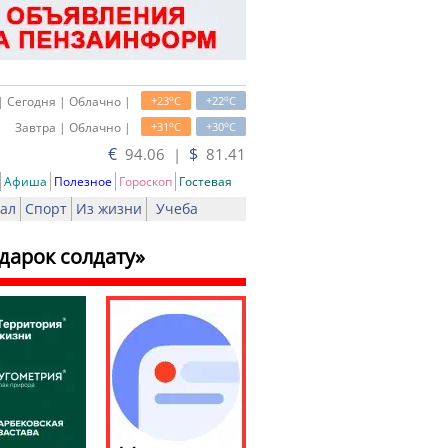
o
o
| Сегодня | Облачно |
+23
C
+22
C
o
o
Завтра | Облачно |
+31
C
+30
C
€
$
94.06 |
81.41
Афиша
Полезное
Гороскоп
Гостевая
ал
Спорт
Из жизни
Учеба
дарок солдату»
ать