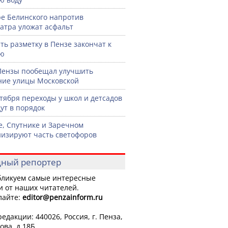
ре Белинского напротив
атра уложат асфальт
ть разметку в Пензе закончат к
рю
Пензы пообещал улучшить
ние улицы Московской
нтября переходы у школ и детсадов
ут в порядок
е, Спутнике и Заречном
изируют часть светофоров
ный репортер
ликуем самые интересные
и от наших читателей.
лайте:
editor
@penzainform.ru
едакции: 440026, Россия, г. Пенза,
ова, д.18Б.