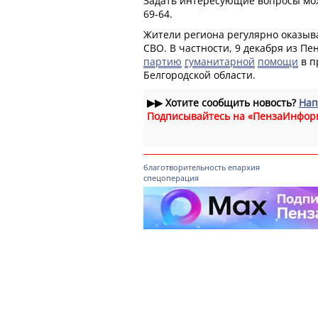
Задать интересующие вопросы можн
69-64.
Жители региона регулярно оказыв
СВО. В частности, 9 декабря из П
партию
гуманитарной
помощи
в п
Белгородской области.
▶▶
Хотите сообщить новость?
Нап
Подписывайтесь на «ПензаИнфор
благотворительность
епархия
спецоперация