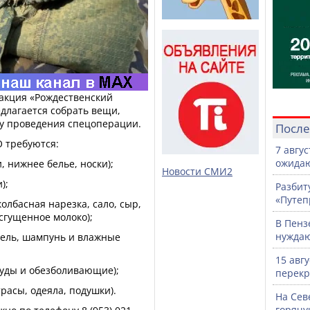
 акция «Рождественский
длагается собрать вещи,
ну проведения спецоперации.
После
 требуются:
7 авгу
ожидаю
и, нижнее белье, носки);
Новости СМИ2
);
Разбит
«Путеп
колбасная нарезка, сало, сыр,
 сгущенное молоко);
В Пенз
нужда
 гель, шампунь и влажные
15 авг
туды и обезболивающие);
перекр
расы, одеяла, подушки).
На Сев
горячу