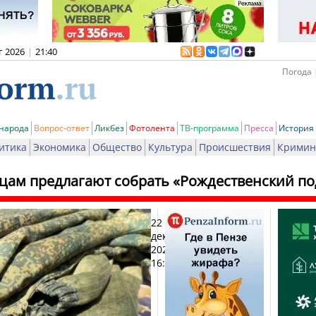
г 2026
|
21:40
Погода 
 народа
Вопрос-ответ
Ликбез
Фотолента
ТВ-программа
Пресса
История
итика
Экономика
Общество
Культура
Происшествия
Кримин
цам предлагают собрать «Рождественский по
22
Печ
декабря
2025,
16:23