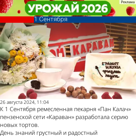
Общество
Общество
В пензенском «Караване»
В пензенском «Караване»
разработали уникальные торты к
разработали уникальные торты к
Другие
Погода и
1 Сентября
1 Сентября
новости по
курсы
теме
валют в
Пензе
26 августа 2024, 11:04
К 1 Сентября ремесленная пекарня «Пан Калач»
пензенской сети «Караван» разработала серию
новых тортов.
День знаний грустный и радостный