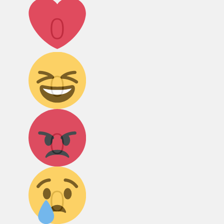
Лайк!
0
Дикий смех!
0
Агрессия!
0
Грусть :(
0