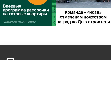
Другие
новости по
теме