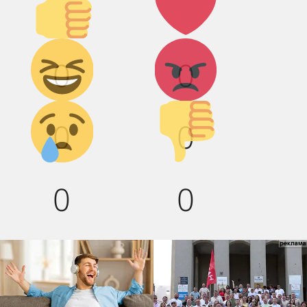
вверх!
Дикий
Агрессия!
0
0
смех!
Грусть :(
Палец
0
0
вниз!
0
0