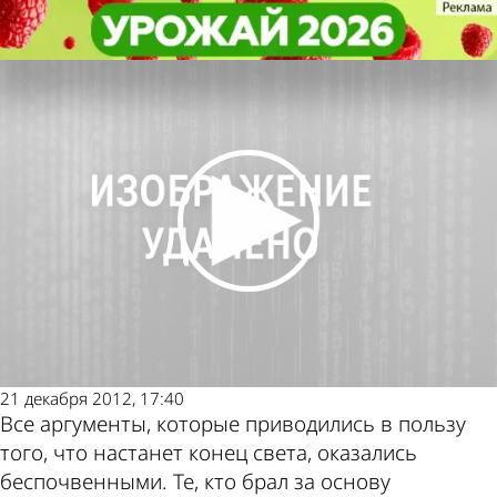
Общество
Общество
21 декабря 2012 года обещанный
21 декабря 2012 года обещанный
конец света так и не наступил
конец света так и не наступил
Последние
Погода и
новости
курсы валют в
Пензе
21 декабря 2012, 17:40
Все аргументы, которые приводились в пользу
того, что настанет конец света, оказались
беспочвенными. Те, кто брал за основу